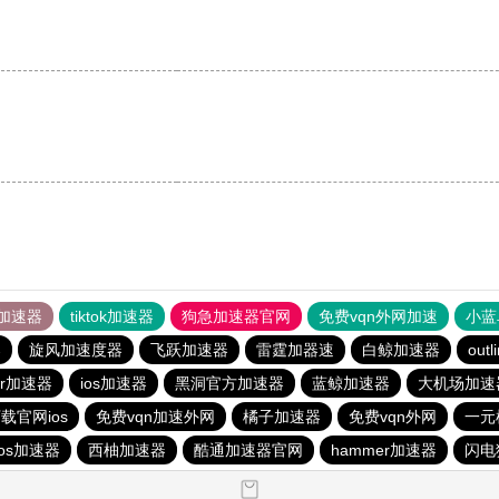
加速器
tiktok加速器
狗急加速器官网
免费vqn外网加速
小蓝
器
旋风加速度器
飞跃加速器
雷霆加器速
白鲸加速器
outl
er加速器
ios加速器
黑洞官方加速器
蓝鲸加速器
大机场加速
载官网ios
免费vqn加速外网
橘子加速器
免费vqn外网
一元
ios加速器
西柚加速器
酷通加速器官网
hammer加速器
闪电