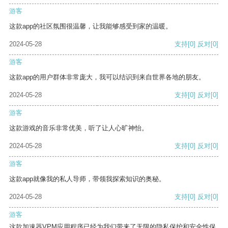
游客
这款app的社区氛围很温馨，让我能够感受到家的温暖。
2024-05-28
支持
[0]
反对
[0]
游客
这款app的用户群体非常庞大，我可以结识到来自世界各地的朋友。
2024-05-28
支持
[0]
反对
[0]
游客
这款游戏的音乐非常优美，听了让人心旷神怡。
2024-05-28
支持
[0]
反对
[0]
游客
这款app就像我的私人导师，带领我探索知识的奥秘。
2024-05-28
支持
[0]
反对
[0]
游客
这款加速器VPM应用程序已经为我们带来了无限的隐私保护和安全性保