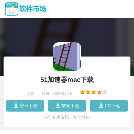
51加速器mac下载
工具
|
时间：2024-05-28
|
安卓下载
苹果下载
PC下载
安卓市场，安全绿色