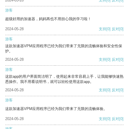
2024-05-28
支持
[0]
反对
[0]
游客
超级好用的加速器，妈妈再也不用担心我的学习啦！
2024-05-28
支持
[0]
反对
[0]
游客
这款加速器VPM应用程序已经为我们带来了无限的流畅体验和安全性保
护。
2024-05-28
支持
[0]
反对
[0]
游客
这款app的用户界面简洁明了，使用起来非常容易上手，让我能够快速熟
悉操作。我不用看说明书，就可以轻松使用这款app。
2024-05-28
支持
[0]
反对
[0]
游客
这款加速器VPM应用程序已经为我们带来了无限的流畅体验。
2024-05-28
支持
[0]
反对
[0]
游客