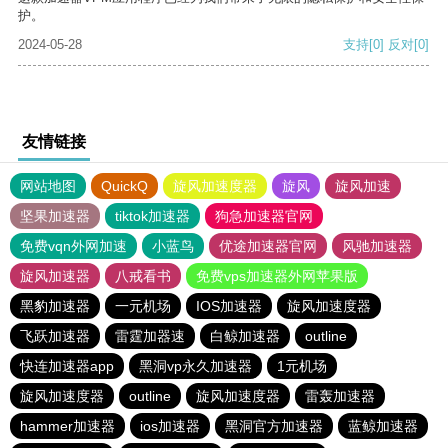
护。
2024-05-28
支持
[0]
反对
[0]
友情链接
网站地图
QuickQ
旋风加速度器
旋风
旋风加速
坚果加速器
tiktok加速器
狗急加速器官网
免费vqn外网加速
小蓝鸟
优途加速器官网
风驰加速器
旋风加速器
八戒看书
免费vps加速器外网苹果版
黑豹加速器
一元机场
IOS加速器
旋风加速度器
飞跃加速器
雷霆加器速
白鲸加速器
outline
快连加速器app
黑洞vp永久加速器
1元机场
旋风加速度器
outline
旋风加速度器
雷轰加速器
hammer加速器
ios加速器
黑洞官方加速器
蓝鲸加速器