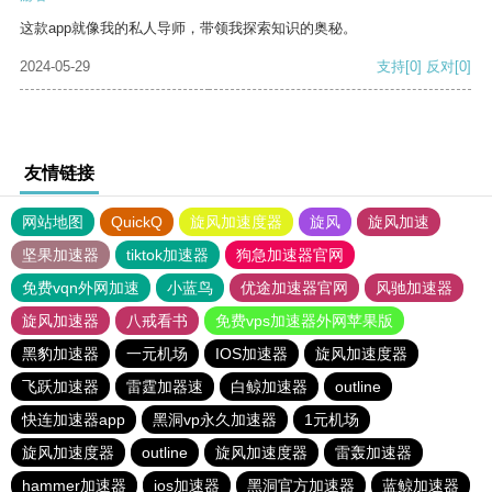
这款app就像我的私人导师，带领我探索知识的奥秘。
2024-05-29
支持
[0]
反对
[0]
友情链接
网站地图
QuickQ
旋风加速度器
旋风
旋风加速
坚果加速器
tiktok加速器
狗急加速器官网
免费vqn外网加速
小蓝鸟
优途加速器官网
风驰加速器
旋风加速器
八戒看书
免费vps加速器外网苹果版
黑豹加速器
一元机场
IOS加速器
旋风加速度器
飞跃加速器
雷霆加器速
白鲸加速器
outline
快连加速器app
黑洞vp永久加速器
1元机场
旋风加速度器
outline
旋风加速度器
雷轰加速器
hammer加速器
ios加速器
黑洞官方加速器
蓝鲸加速器