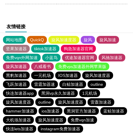
友情链接
网站地图
QuickQ
旋风加速度器
旋风
旋风加速
坚果加速器
tiktok加速器
狗急加速器官网
免费vqn外网加速
小蓝鸟
优途加速器官网
风驰加速器
旋风加速器
八戒看书
免费vps加速器外网苹果版
黑豹加速器
一元机场
IOS加速器
旋风加速度器
飞跃加速器
雷霆加器速
白鲸加速器
outline
快连加速器app
黑洞vp永久加速器
1元机场
旋风加速度器
outline
旋风加速度器
雷轰加速器
hammer加速器
ios加速器
黑洞官方加速器
蓝鲸加速器
大机场加速器
旋风加速度器
免费vqn加速
快连lets加速器
instagram免费加速器