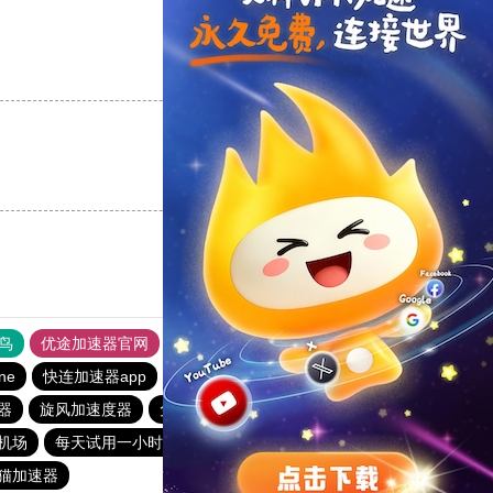
支持
[0]
反对
[0]
支持
[0]
反对
[0]
鸟
优途加速器官网
风驰加速器
旋风加速器
八戒看书
ine
快连加速器app
黑洞vp永久加速器
1元机场
器
旋风加速度器
免费vqn加速
快连lets加速器
机场
每天试用一小时加速器
快连加速器app
旋风加速度器
猫加速器