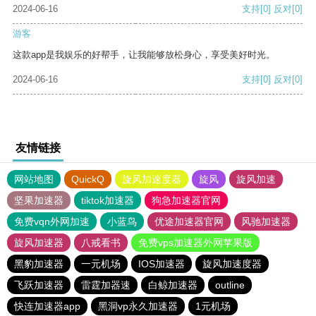
2024-06-16
支持
[0]
反对
[0]
游客
这款app是我娱乐的好帮手，让我能够放松身心，享受美好时光。
2024-06-16
支持
[0]
反对
[0]
友情链接
网站地图
QuickQ
旋风加速度器
旋风
旋风加速
坚果加速器
tiktok加速器
狗急加速器官网
免费vqn外网加速
小蓝鸟
优途加速器官网
风驰加速器
旋风加速器
八戒看书
免费vps加速器外网苹果版
黑豹加速器
一元机场
IOS加速器
旋风加速度器
飞跃加速器
雷霆加器速
白鲸加速器
outline
快连加速器app
黑洞vp永久加速器
1元机场