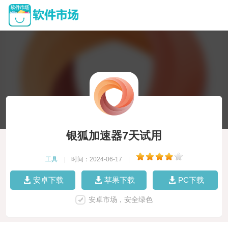
银狐加速器7天试用
工具
|
时间：2024-06-17
|
安卓下载
苹果下载
PC下载
安卓市场，安全绿色