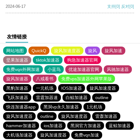
2024-06-17
支持
[0]
反对
[0]
友情链接
网站地图
QuickQ
旋风加速度器
旋风
旋风加速
坚果加速器
tiktok加速器
狗急加速器官网
免费vqn外网加速
小蓝鸟
优途加速器官网
风驰加速器
旋风加速器
八戒看书
免费vps加速器外网苹果版
黑豹加速器
一元机场
IOS加速器
旋风加速度器
飞跃加速器
雷霆加器速
白鲸加速器
outline
快连加速器app
黑洞vp永久加速器
1元机场
旋风加速度器
outline
旋风加速度器
雷轰加速器
hammer加速器
ios加速器
黑洞官方加速器
蓝鲸加速器
大机场加速器
旋风加速度器
免费vqn加速