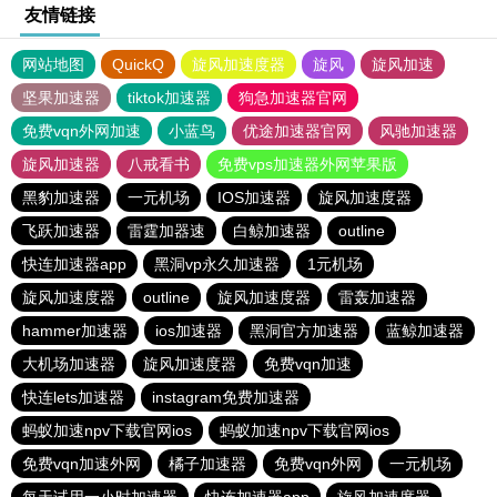
友情链接
网站地图
QuickQ
旋风加速度器
旋风
旋风加速
坚果加速器
tiktok加速器
狗急加速器官网
免费vqn外网加速
小蓝鸟
优途加速器官网
风驰加速器
旋风加速器
八戒看书
免费vps加速器外网苹果版
黑豹加速器
一元机场
IOS加速器
旋风加速度器
飞跃加速器
雷霆加器速
白鲸加速器
outline
快连加速器app
黑洞vp永久加速器
1元机场
旋风加速度器
outline
旋风加速度器
雷轰加速器
hammer加速器
ios加速器
黑洞官方加速器
蓝鲸加速器
大机场加速器
旋风加速度器
免费vqn加速
快连lets加速器
instagram免费加速器
蚂蚁加速npv下载官网ios
蚂蚁加速npv下载官网ios
免费vqn加速外网
橘子加速器
免费vqn外网
一元机场