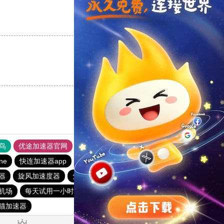
支持
[0]
反对
[0]
支持
[0]
反对
[0]
鸟
优途加速器官网
风驰加速器
旋风加速器
八戒看书
ine
快连加速器app
黑洞vp永久加速器
1元机场
器
旋风加速度器
免费vqn加速
快连lets加速器
机场
每天试用一小时加速器
快连加速器app
旋风加速度器
猫加速器