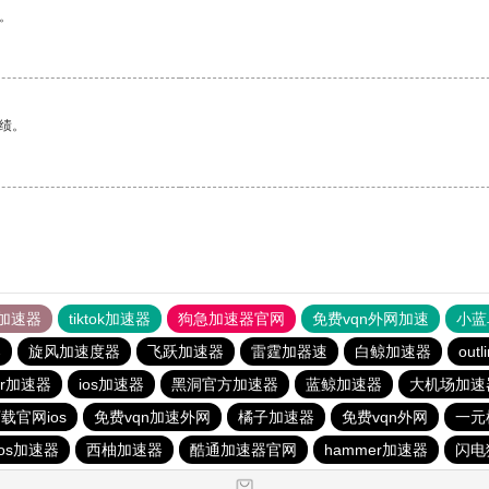
。
绩。
加速器
tiktok加速器
狗急加速器官网
免费vqn外网加速
小蓝
器
旋风加速度器
飞跃加速器
雷霆加器速
白鲸加速器
outl
er加速器
ios加速器
黑洞官方加速器
蓝鲸加速器
大机场加速
载官网ios
免费vqn加速外网
橘子加速器
免费vqn外网
一元
ios加速器
西柚加速器
酷通加速器官网
hammer加速器
闪电