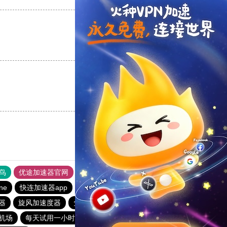
支持
[0]
反对
[0]
支持
[0]
反对
[0]
鸟
优途加速器官网
风驰加速器
旋风加速器
八戒看书
ine
快连加速器app
黑洞vp永久加速器
1元机场
器
旋风加速度器
免费vqn加速
快连lets加速器
机场
每天试用一小时加速器
快连加速器app
旋风加速度器