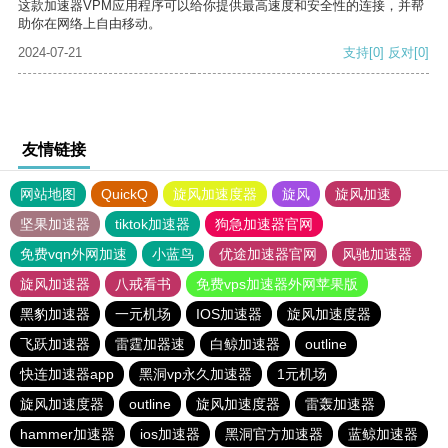
这款加速器VPM应用程序可以给你提供最高速度和安全性的连接，并帮
助你在网络上自由移动。
2024-07-21
支持
[0]
反对
[0]
友情链接
网站地图
QuickQ
旋风加速度器
旋风
旋风加速
坚果加速器
tiktok加速器
狗急加速器官网
免费vqn外网加速
小蓝鸟
优途加速器官网
风驰加速器
旋风加速器
八戒看书
免费vps加速器外网苹果版
黑豹加速器
一元机场
IOS加速器
旋风加速度器
飞跃加速器
雷霆加器速
白鲸加速器
outline
快连加速器app
黑洞vp永久加速器
1元机场
旋风加速度器
outline
旋风加速度器
雷轰加速器
hammer加速器
ios加速器
黑洞官方加速器
蓝鲸加速器