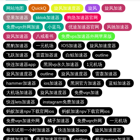
网站地图
QuickQ
旋风加速度器
旋风
旋风加速
坚果加速器
tiktok加速器
狗急加速器官网
免费vqn外网加速
小蓝鸟
优途加速器官网
风驰加速器
旋风加速器
八戒看书
免费vps加速器外网苹果版
黑豹加速器
一元机场
IOS加速器
旋风加速度器
飞跃加速器
雷霆加器速
白鲸加速器
outline
快连加速器app
黑洞vp永久加速器
1元机场
旋风加速度器
outline
旋风加速度器
雷轰加速器
hammer加速器
ios加速器
黑洞官方加速器
蓝鲸加速器
大机场加速器
旋风加速度器
免费vqn加速
快连lets加速器
instagram免费加速器
蚂蚁加速npv下载官网ios
蚂蚁加速npv下载官网ios
免费vqn加速外网
橘子加速器
免费vqn外网
一元机场
每天试用一小时加速器
快连加速器app
旋风加速度器
蜜蜂加速器
香蕉加速器官网
outline
极光aurora加速器