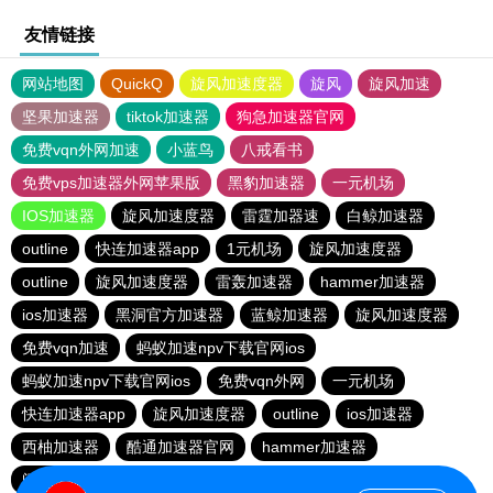
友情链接
网站地图
QuickQ
旋风加速度器
旋风
旋风加速
坚果加速器
tiktok加速器
狗急加速器官网
免费vqn外网加速
小蓝鸟
八戒看书
免费vps加速器外网苹果版
黑豹加速器
一元机场
IOS加速器
旋风加速度器
雷霆加器速
白鲸加速器
outline
快连加速器app
1元机场
旋风加速度器
outline
旋风加速度器
雷轰加速器
hammer加速器
ios加速器
黑洞官方加速器
蓝鲸加速器
旋风加速度器
免费vqn加速
蚂蚁加速npv下载官网ios
蚂蚁加速npv下载官网ios
免费vqn外网
一元机场
快连加速器app
旋风加速度器
outline
ios加速器
西柚加速器
酷通加速器官网
hammer加速器
闪电猫加速器