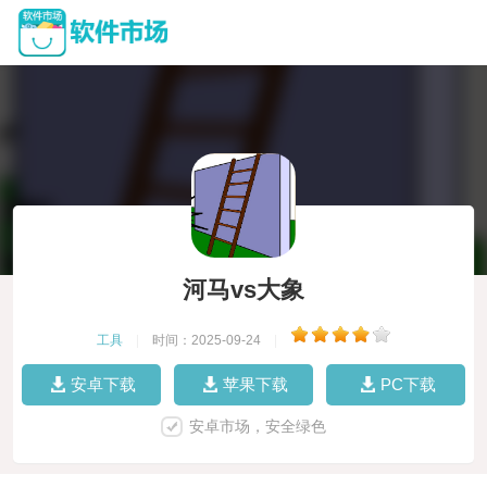
河马vs大象
工具
|
时间：2025-09-24
|
安卓下载
苹果下载
PC下载
安卓市场，安全绿色