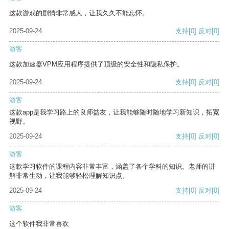
这款游戏的剧情非常感人，让我久久不能忘怀。
2025-09-24
支持
[0]
反对
[0]
游客
这款加速器VPM应用程序提供了顶级的安全性和隐私保护。
2025-09-24
支持
[0]
反对
[0]
游客
这款app是我学习路上的良师益友，让我能够随时随地学习新知识，拓宽
视野。
2025-09-24
支持
[0]
反对
[0]
游客
这款学习软件的课程内容非常丰富，涵盖了各个学科的知识。老师的讲
解非常生动，让我能够轻松理解知识点。
2025-09-24
支持
[0]
反对
[0]
游客
这个软件我非常喜欢