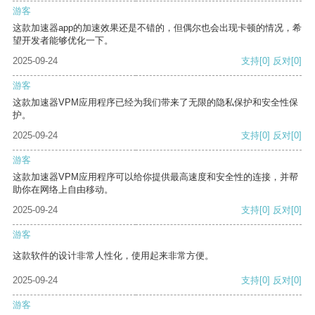
游客
这款加速器app的加速效果还是不错的，但偶尔也会出现卡顿的情况，希
望开发者能够优化一下。
2025-09-24
支持
[0]
反对
[0]
游客
这款加速器VPM应用程序已经为我们带来了无限的隐私保护和安全性保
护。
2025-09-24
支持
[0]
反对
[0]
游客
这款加速器VPM应用程序可以给你提供最高速度和安全性的连接，并帮
助你在网络上自由移动。
2025-09-24
支持
[0]
反对
[0]
游客
这款软件的设计非常人性化，使用起来非常方便。
2025-09-24
支持
[0]
反对
[0]
游客