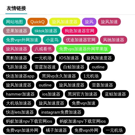
友情链接
网站地图
QuickQ
旋风加速度器
旋风
旋风加速
坚果加速器
tiktok加速器
狗急加速器官网
免费vqn外网加速
小蓝鸟
优途加速器官网
风驰加速器
旋风加速器
八戒看书
免费vps加速器外网苹果版
黑豹加速器
一元机场
IOS加速器
旋风加速度器
飞跃加速器
雷霆加器速
白鲸加速器
outline
快连加速器app
黑洞vp永久加速器
1元机场
旋风加速度器
outline
旋风加速度器
雷轰加速器
hammer加速器
ios加速器
黑洞官方加速器
蓝鲸加速器
大机场加速器
旋风加速度器
免费vqn加速
快连lets加速器
instagram免费加速器
蚂蚁加速npv下载官网ios
蚂蚁加速npv下载官网ios
免费vqn加速外网
橘子加速器
免费vqn外网
一元机场