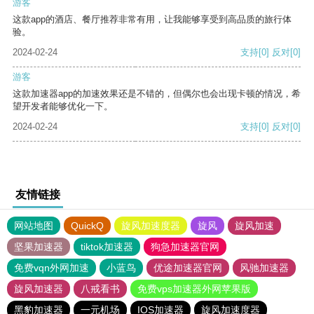
游客
这款app的酒店、餐厅推荐非常有用，让我能够享受到高品质的旅行体
验。
2024-02-24
支持
[0]
反对
[0]
游客
这款加速器app的加速效果还是不错的，但偶尔也会出现卡顿的情况，希
望开发者能够优化一下。
2024-02-24
支持
[0]
反对
[0]
友情链接
网站地图
QuickQ
旋风加速度器
旋风
旋风加速
坚果加速器
tiktok加速器
狗急加速器官网
免费vqn外网加速
小蓝鸟
优途加速器官网
风驰加速器
旋风加速器
八戒看书
免费vps加速器外网苹果版
黑豹加速器
一元机场
IOS加速器
旋风加速度器