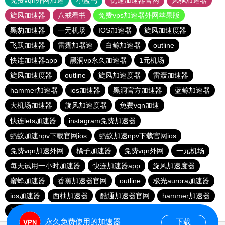
免费vqn外网加速
小蓝鸟
优途加速器官网
风驰加速器
旋风加速器
八戒看书
免费vps加速器外网苹果版
黑豹加速器
一元机场
IOS加速器
旋风加速度器
飞跃加速器
雷霆加器速
白鲸加速器
outline
快连加速器app
黑洞vp永久加速器
1元机场
旋风加速度器
outline
旋风加速度器
雷轰加速器
hammer加速器
ios加速器
黑洞官方加速器
蓝鲸加速器
大机场加速器
旋风加速度器
免费vqn加速
快连lets加速器
instagram免费加速器
蚂蚁加速npv下载官网ios
蚂蚁加速npv下载官网ios
免费vqn加速外网
橘子加速器
免费vqn外网
一元机场
每天试用一小时加速器
快连加速器app
旋风加速度器
蜜蜂加速器
香蕉加速器官网
outline
极光aurora加速器
ios加速器
西柚加速器
酷通加速器官网
hammer加速器
闪电猫加速器
永久免费使用的加速器
下载