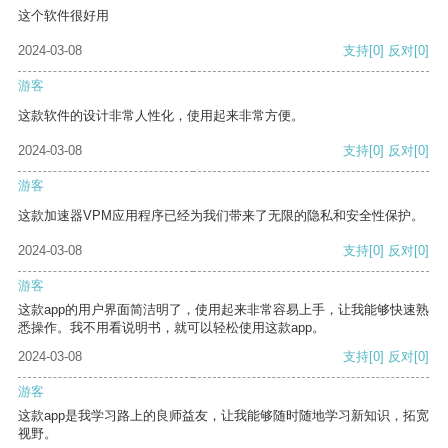
这个软件很好用
2024-03-08
支持
[0]
反对
[0]
游客
这款软件的设计非常人性化，使用起来非常方便。
2024-03-08
支持
[0]
反对
[0]
游客
这款加速器VPM应用程序已经为我们带来了无限的隐私和安全性保护。
2024-03-08
支持
[0]
反对
[0]
游客
这款app的用户界面简洁明了，使用起来非常容易上手，让我能够快速熟
悉操作。我不用看说明书，就可以轻松使用这款app。
2024-03-08
支持
[0]
反对
[0]
游客
这款app是我学习路上的良师益友，让我能够随时随地学习新知识，拓宽
视野。