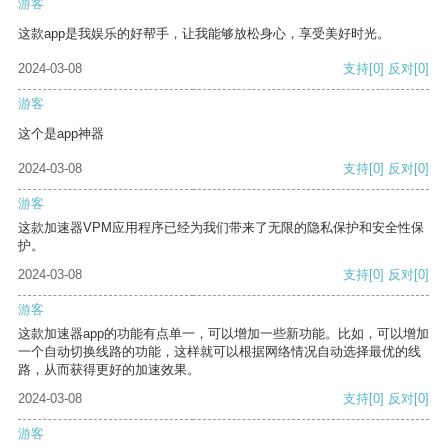
游客
这款app是我娱乐的好帮手，让我能够放松身心，享受美好时光。
2024-03-08
支持
[0]
反对
[0]
游客
这个是app神器
2024-03-08
支持
[0]
反对
[0]
游客
这款加速器VPM应用程序已经为我们带来了无限的隐私保护和安全性保
护。
2024-03-08
支持
[0]
反对
[0]
游客
这款加速器app的功能有点单一，可以增加一些新功能。比如，可以增加
一个自动切换线路的功能，这样就可以根据网络情况自动选择最优的线
路，从而获得更好的加速效果。
2024-03-08
支持
[0]
反对
[0]
游客