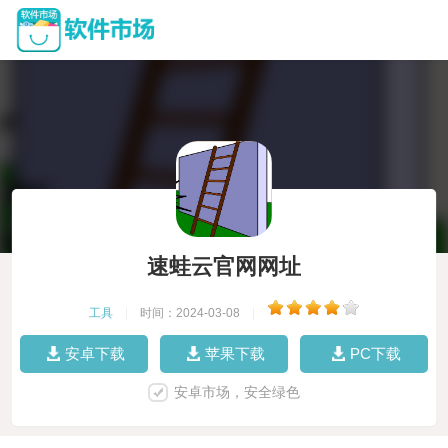
速蛙云官网网址
工具
|
时间：2024-03-08
|
安卓下载
苹果下载
PC下载
安卓市场，安全绿色