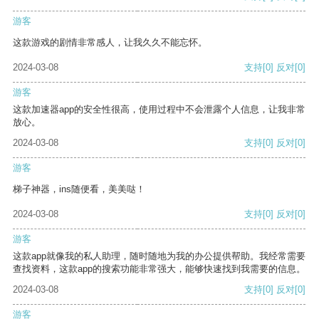
游客
这款游戏的剧情非常感人，让我久久不能忘怀。
2024-03-08
支持
[0]
反对
[0]
游客
这款加速器app的安全性很高，使用过程中不会泄露个人信息，让我非常
放心。
2024-03-08
支持
[0]
反对
[0]
游客
梯子神器，ins随便看，美美哒！
2024-03-08
支持
[0]
反对
[0]
游客
这款app就像我的私人助理，随时随地为我的办公提供帮助。我经常需要
查找资料，这款app的搜索功能非常强大，能够快速找到我需要的信息。
2024-03-08
支持
[0]
反对
[0]
游客