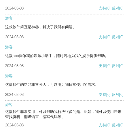
2024-03-08
支持
[0]
反对
[0]
游客
这款软件简直是神器，解决了我所有问题。
2024-03-08
支持
[0]
反对
[0]
游客
这款app就像我的娱乐小助手，随时随地为我的娱乐提供帮助。
2024-03-08
支持
[0]
反对
[0]
游客
这款软件的功能非常强大，可以满足我日常使用的需求。
2024-03-08
支持
[0]
反对
[0]
游客
这款软件非常实用，可以帮助我解决很多问题。比如，我可以使用它来
查找资料、翻译语言、编写代码等。
2024-03-08
支持
[0]
反对
[0]