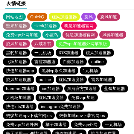
友情链接
网站地图
QuickQ
旋风加速度器
旋风
旋风加速
坚果加速器
tiktok加速器
狗急加速器官网
免费vqn外网加速
小蓝鸟
优途加速器官网
风驰加速器
旋风加速器
八戒看书
免费vps加速器外网苹果版
黑豹加速器
一元机场
IOS加速器
旋风加速度器
飞跃加速器
雷霆加器速
白鲸加速器
outline
快连加速器app
黑洞vp永久加速器
1元机场
旋风加速度器
outline
旋风加速度器
雷轰加速器
hammer加速器
ios加速器
黑洞官方加速器
蓝鲸加速器
大机场加速器
旋风加速度器
免费vqn加速
快连lets加速器
instagram免费加速器
蚂蚁加速npv下载官网ios
蚂蚁加速npv下载官网ios
免费vqn加速外网
橘子加速器
免费vqn外网
一元机场
每天试用一小时加速器
快连加速器app
旋风加速度器